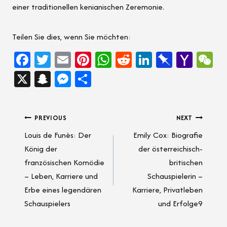
einer traditionellen kenianischen Zeremonie.
Teilen Sie dies, wenn Sie möchten:
Fa
T
E
Pi
W
Re
Li
Pi
Ya
W
ce
wi
m
nt
h
d
nk
n
ho
e
X
Sn
M
Sh
b
tt
ail
er
at
di
e
b
o
C
a
es
ar
oo
er
es
sA
t
dI
o
M
h
pc
se
e
Post
PREVIOUS
NEXT
k
t
p
n
ar
ail
at
h
n
Louis de Funès: Der
Emily Cox: Biografie
p
d
navigation
at
g
König der
der österreichisch-
er
französischen Komödie
britischen
– Leben, Karriere und
Schauspielerin –
Erbe eines legendären
Karriere, Privatleben
Schauspielers
und Erfolge9