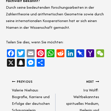
Fachwelt bekannt?
Durch seine bedeutenden Forschungsarbeiten in der
Zahlentheorie und arithmetischen Geometrie sowie durch
seine internationalen Kooperationen hat er sich einen
Namen in der Wissenschaft gemacht.
Teilen Sie dies, wenn Sie möchten:
Fa
T
E
Pi
W
Re
Li
Pi
Ya
W
ce
wi
m
nt
h
d
nk
n
ho
e
X
Sn
M
Sh
b
tt
ail
er
at
di
e
b
o
C
a
es
ar
oo
er
es
sA
t
dI
o
M
h
pc
se
e
Post
PREVIOUS
NEXT
k
t
p
n
ar
ail
at
h
n
Valerie Niehaus:
Ira Wolff:
p
d
navigation
at
g
Biografie, Karriere und
Weltbekanntes
er
Erfolge der deutschen
spirituelles Medium,
Schauspielerin
Heilerin und