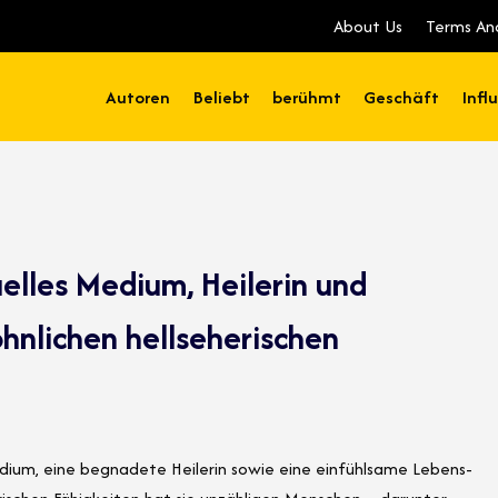
About Us
Terms An
Autoren
Beliebt
berühmt
Geschäft
Infl
uelles Medium, Heilerin und
hnlichen hellseherischen
 Medium, eine begnadete Heilerin sowie eine einfühlsame Lebens-