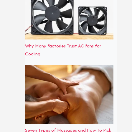
Why Many Factories Trust AC Fans for
Cooling
Seven Types of Massages and How to Pick