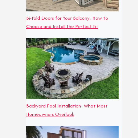
Bi-Fold Doors for Your Balcony: How to
Choose and Install the Perfect Fit
Backyard Pool Installation: What Most
Homeowners Overlook