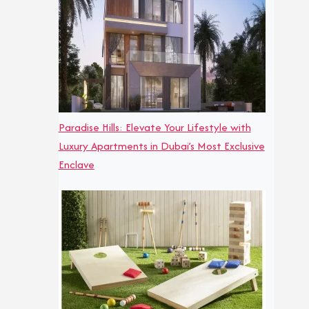
Paradise Hills: Elevate Your Lifestyle with
Luxury Apartments in Dubai’s Most Exclusive
Enclave