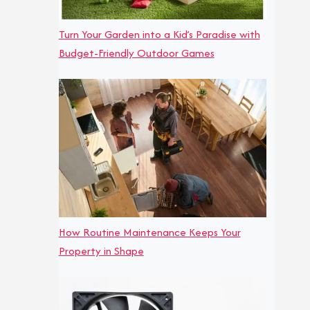
Turn Your Garden into a Kid’s Paradise with
Budget-Friendly Outdoor Games
How Routine Maintenance Keeps Your
Property in Shape