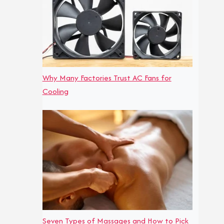
Why Many Factories Trust AC Fans for
Cooling
Seven Types of Massages and How to Pick