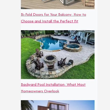
Bi-Fold Doors for Your Balcony: How to
Choose and Install the Perfect Fit
Backyard Pool Installation: What Most
Homeowners Overlook