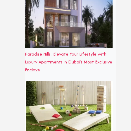
Paradise Hills: Elevate Your Lifestyle with
Luxury Apartments in Dubai’s Most Exclusive
Enclave