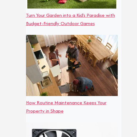
Turn Your Garden into a Kid’s Paradise with
Budget-Friendly Outdoor Games
How Routine Maintenance Keeps Your
Property in Shape