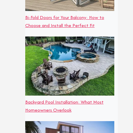
Bi-Fold Doors for Your Balcony: How to
Choose and Install the Perfect Fit
Backyard Pool Installation: What Most
Homeowners Overlook