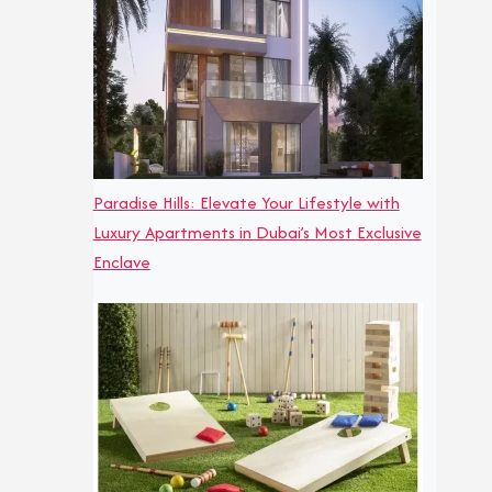
Paradise Hills: Elevate Your Lifestyle with
Luxury Apartments in Dubai’s Most Exclusive
Enclave