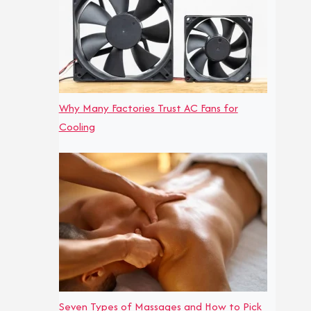
Why Many Factories Trust AC Fans for
Cooling
Seven Types of Massages and How to Pick