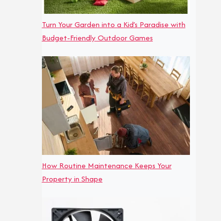
Turn Your Garden into a Kid’s Paradise with
Budget-Friendly Outdoor Games
How Routine Maintenance Keeps Your
Property in Shape