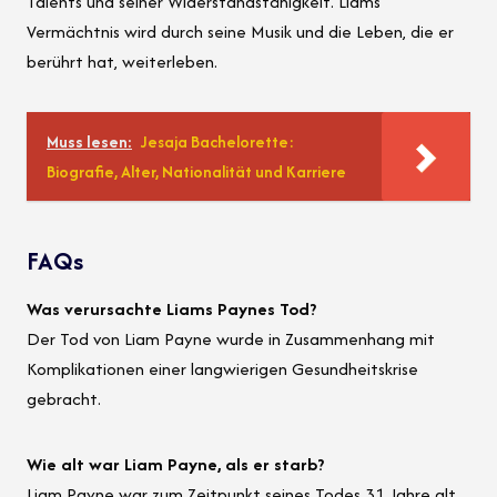
Talents und seiner Widerstandsfähigkeit. Liams
Vermächtnis wird durch seine Musik und die Leben, die er
berührt hat, weiterleben.
Muss lesen:
Jesaja Bachelorette:
Biografie, Alter, Nationalität und Karriere
FAQs
Was verursachte Liams Paynes Tod?
Der Tod von Liam Payne wurde in Zusammenhang mit
Komplikationen einer langwierigen Gesundheitskrise
gebracht.
Wie alt war Liam Payne, als er starb?
Liam Payne war zum Zeitpunkt seines Todes 31 Jahre alt.