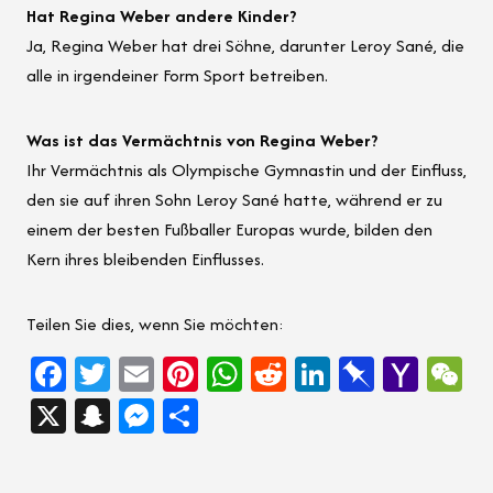
Hat Regina Weber andere Kinder?
Ja, Regina Weber hat drei Söhne, darunter Leroy Sané, die
alle in irgendeiner Form Sport betreiben.
Was ist das Vermächtnis von Regina Weber?
Ihr Vermächtnis als Olympische Gymnastin und der Einfluss,
den sie auf ihren Sohn Leroy Sané hatte, während er zu
einem der besten Fußballer Europas wurde, bilden den
Kern ihres bleibenden Einflusses.
Teilen Sie dies, wenn Sie möchten:
Fa
T
E
Pi
W
Re
Li
Pi
Ya
W
ce
wi
m
nt
h
d
nk
n
ho
e
X
Sn
M
Sh
b
tt
ail
er
at
di
e
b
o
C
a
es
ar
oo
er
es
sA
t
dI
o
M
h
pc
se
e