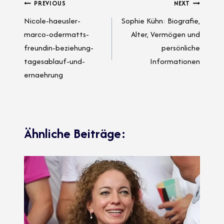
Post
PREVIOUS
NEXT
k
t
p
n
ar
ail
at
h
n
Nicole-haeusler-
Sophie Kühn: Biografie,
p
d
navigation
at
g
marco-odermatts-
Alter, Vermögen und
er
freundin-beziehung-
persönliche
tagesablauf-und-
Informationen
ernaehrung
Ähnliche Beiträge: