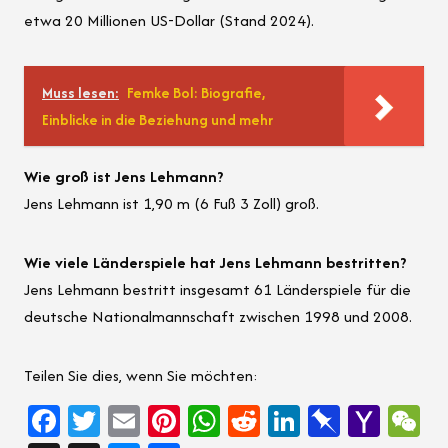
etwa 20 Millionen US-Dollar (Stand 2024).
Muss lesen:
Femke Bol: Biografie,
Einblicke in die Beziehung und mehr
Wie groß ist Jens Lehmann?
Jens Lehmann ist 1,90 m (6 Fuß 3 Zoll) groß.
Wie viele Länderspiele hat Jens Lehmann bestritten?
Jens Lehmann bestritt insgesamt 61 Länderspiele für die
deutsche Nationalmannschaft zwischen 1998 und 2008.
Teilen Sie dies, wenn Sie möchten:
Fa
T
E
Pi
W
Re
Li
Pi
Ya
W