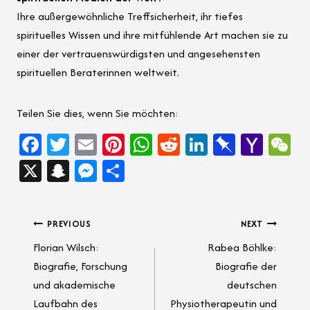
Ihre außergewöhnliche Treffsicherheit, ihr tiefes
spirituelles Wissen und ihre mitfühlende Art machen sie zu
einer der vertrauenswürdigsten und angesehensten
spirituellen Beraterinnen weltweit.
Teilen Sie dies, wenn Sie möchten:
Fa
T
E
Pi
W
Re
Li
Pi
Ya
W
ce
wi
m
nt
h
d
nk
n
ho
e
X
Sn
M
Sh
b
tt
ail
er
at
di
e
b
o
C
a
es
ar
oo
er
es
sA
t
dI
o
M
h
pc
se
e
Post
PREVIOUS
NEXT
k
t
p
n
ar
ail
at
h
n
Florian Wilsch:
Rabea Böhlke:
p
d
navigation
at
g
Biografie, Forschung
Biografie der
er
und akademische
deutschen
Laufbahn des
Physiotherapeutin und