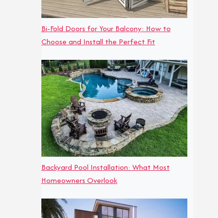
Bi-Fold Doors for Your Balcony: How to
Choose and Install the Perfect Fit
Backyard Pool Installation: What Most
Homeowners Overlook