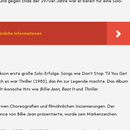
und gegen Ende der 1970er-Jahre war er bereit für eine Solo-
sönliche Informationen
son erste große Solo-Erfolge. Songs wie Don’t Stop ‘Til You Get
h es war Thriller (1982), das ihn zur Legende machte. Das Album
t ikonische Hits wie
Billie Jean
,
Beat It
und
Thriller
.
tiven Choreografien und filmähnlichen Inszenierungen. Der
nce von Billie Jean präsentierte, wurde sein Markenzeichen.