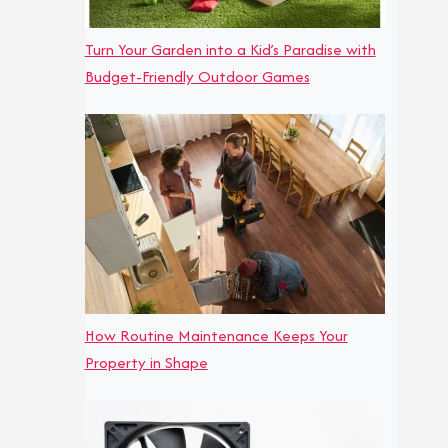
Turn Your Garden into a Kid’s Paradise with
Budget-Friendly Outdoor Games
How Routine Maintenance Keeps Your
Property in Shape