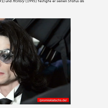
91) und
HIStory
(1995) festigte er seinen Status als