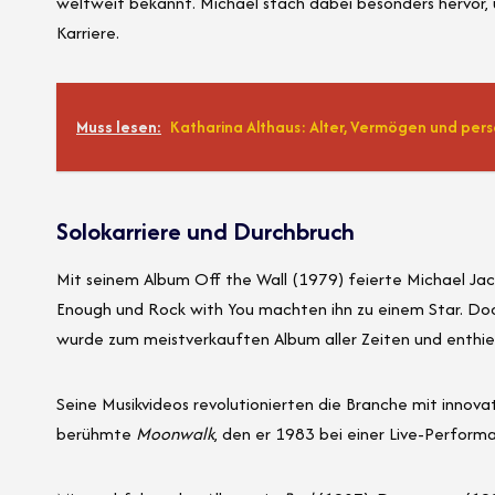
weltweit bekannt. Michael stach dabei besonders hervor, 
Karriere.
Muss lesen:
Katharina Althaus: Alter, Vermögen und per
Solokarriere und Durchbruch
Mit seinem Album Off the Wall (1979) feierte Michael Jack
Enough und Rock with You machten ihn zu einem Star. Doc
wurde zum meistverkauften Album aller Zeiten und enthiel
Seine Musikvideos revolutionierten die Branche mit innova
berühmte
Moonwalk
, den er 1983 bei einer Live-Performa