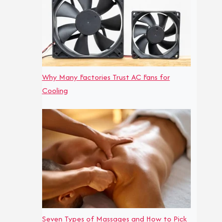
Why Many Factories Trust AC Fans for
Cooling
Seven Types of Massages and How to Pick