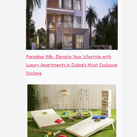
Paradise Hills: Elevate Your Lifestyle with
Luxury Apartments in Dubai’s Most Exclusive
Enclave