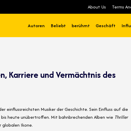
About Us
Terms An
Autoren
Beliebt
berühmt
Geschäft
Infl
n, Karriere und Vermächtnis des
er einflussreichsten Musiker der Geschichte. Sein Einfluss auf die
bt bis heute unübertroffen. Mit bahnbrechenden Alben wie
Thriller
r globalen Ikone.