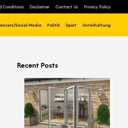
d Conditions
Disclaimer
Contact Us
Privacy Policy
uencers/Social Media
Politik
Sport
Unterhaltung
Recent Posts